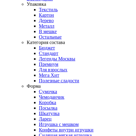
Упаковка
Текстиль
Картон
Дерево
Металл
В мешке
Остальные
Категория состава
Бюджет
Стандарт
Легенды Москвы
Премиум
Для взрослых
Мега Хит
Полезные сладости
Форма
Сумочка
Чемоданчик
Коробка
Посылка
Шкатулка
Ларец
Игрушка с мешком
Конфеты внутри игрушки
Сидящая мягкая игрушка