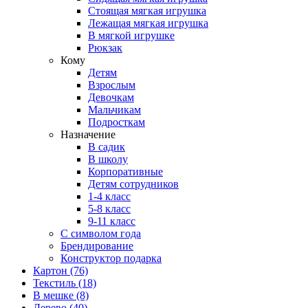
Стоящая мягкая игрушка
Лежащая мягкая игрушка
В мягкой игрушке
Рюкзак
Кому
Детям
Взрослым
Девочкам
Мальчикам
Подросткам
Назначение
В садик
В школу
Корпоративные
Детям сотрудников
1-4 класс
5-8 класс
9-11 класс
С символом года
Брендирование
Конструктор подарка
Картон
(76)
Текстиль
(18)
В мешке
(8)
Дерево
(40)