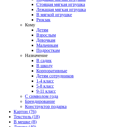
Стоящая мягкая игрушка
Лежащая мягкая игрушка
В мягкой игрушке
Рюкзак
Кому
Детям
Взрослым
Девочкам
Мальчикам
Подросткам
Назначение
В садик
В школу
Корпоративные
Детям сотрудников
1-4 класс
5-8 класс
9-11 класс
С символом года
Брендирование
Конструктор подарка
Картон
(76)
Текстиль
(18)
В мешке
(8)
Дерево
(40)