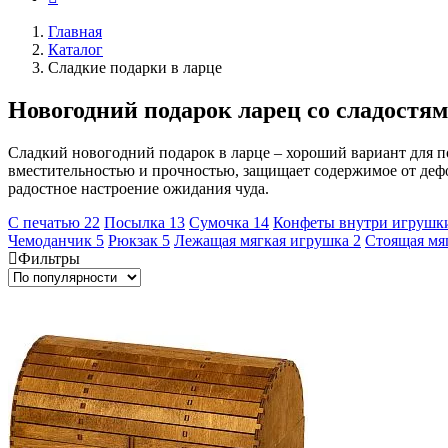
Главная
Каталог
Сладкие подарки в ларце
Новогодний подарок ларец со сладостя
Сладкий новогодний подарок в ларце – хороший вариант для по
вместительностью и прочностью, защищает содержимое от деф
радостное настроение ожидания чуда.
С печатью
22
Посылка
13
Сумочка
14
Конфеты внутри игруш
Чемоданчик
5
Рюкзак
5
Лежащая мягкая игрушка
2
Стоящая мя
Фильтры