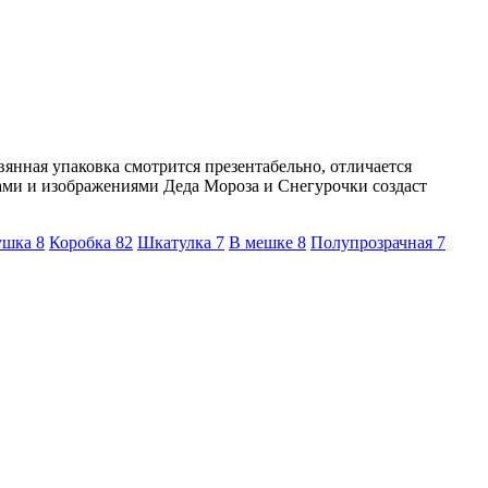
вянная упаковка смотрится презентабельно, отличается
ами и изображениями Деда Мороза и Снегурочки создаст
рушка
8
Коробка
82
Шкатулка
7
В мешке
8
Полупрозрачная
7