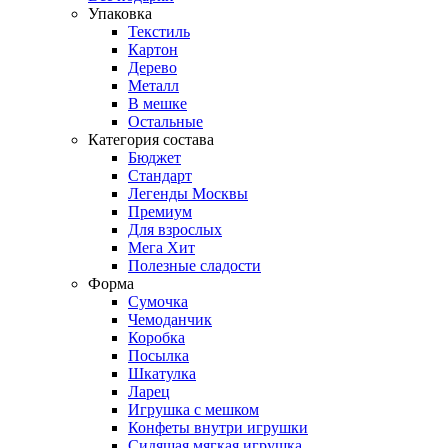
Упаковка
Текстиль
Картон
Дерево
Металл
В мешке
Остальные
Категория состава
Бюджет
Стандарт
Легенды Москвы
Премиум
Для взрослых
Мега Хит
Полезные сладости
Форма
Сумочка
Чемоданчик
Коробка
Посылка
Шкатулка
Ларец
Игрушка с мешком
Конфеты внутри игрушки
Сидящая мягкая игрушка