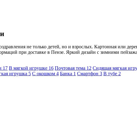
ми
здравления не только детей, но и взрослых. Картонная или дере
ормаций при доставке в Пензе. Яркий дизайн с зимними пейзаж
ки
17
В мягкой игрушке
16
Почтовая тема
12
Сидящая мягкая иг
гкая игрушка
5
С окошком
4
Банка
1
Смартфон
3
В тубе
2