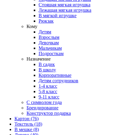
Стоящая мягкая игрушка
Лежащая мягкая игрушка
В мягкой игрушке
Рюкзак
Кому
Детям
Взрослым
Девочкам
Мальчикам
Подросткам
Назначение
В садик
В школу
Корпоративные
Детям сотрудников
1-4 класс
5-8 класс
9-11 класс
С символом года
Брендирование
Конструктор подарка
Картон
(76)
Текстиль
(18)
В мешке
(8)
Дерево
(40)