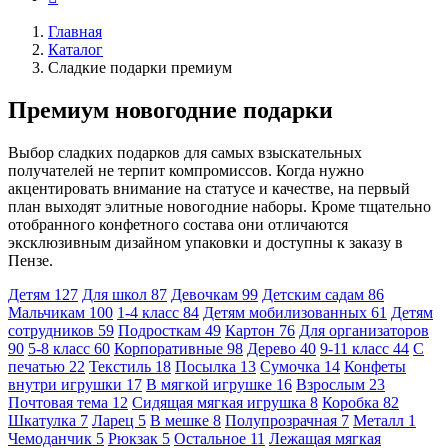
Главная
Каталог
Сладкие подарки премиум
Премиум новогодние подарки
Выбор сладких подарков для самых взыскательных
получателей не терпит компромиссов. Когда нужно
акцентировать внимание на статусе и качестве, на первый
план выходят элитные новогодние наборы. Кроме тщательно
отобранного конфетного состава они отличаются
эксклюзивным дизайном упаковки и доступны к заказу в
Пензе.
Детям
127
Для школ
87
Девочкам
99
Детским садам
86
Мальчикам
100
1-4 класс
84
Детям мобилизованных
61
Детям
сотрудников
59
Подросткам
49
Картон
76
Для организаторов
90
5-8 класс
60
Корпоративные
98
Дерево
40
9-11 класс
44
С
печатью
22
Текстиль
18
Посылка
13
Сумочка
14
Конфеты
внутри игрушки
17
В мягкой игрушке
16
Взрослым
23
Почтовая тема
12
Сидящая мягкая игрушка
8
Коробка
82
Шкатулка
7
Ларец
5
В мешке
8
Полупрозрачная
7
Металл
1
Чемоданчик
5
Рюкзак
5
Остальное
11
Лежащая мягкая