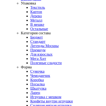
Упаковка
Текстиль
Картон
Дерево
Металл
В мешке
Остальные
Категория состава
Бюджет
Стандарт
Легенды Москвы
Премиум
Для взрослых
Мега Хит
Полезные сладости
Форма
Сумочка
Чемоданчик
Коробка
Посылка
Шкатулка
Ларец
Игрушка с мешком
Конфеты внутри игрушки
Сидящая мягкая игрушка