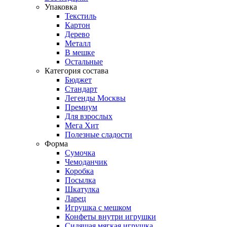
Упаковка
Текстиль
Картон
Дерево
Металл
В мешке
Остальные
Категория состава
Бюджет
Стандарт
Легенды Москвы
Премиум
Для взрослых
Мега Хит
Полезные сладости
Форма
Сумочка
Чемоданчик
Коробка
Посылка
Шкатулка
Ларец
Игрушка с мешком
Конфеты внутри игрушки
Сидящая мягкая игрушка