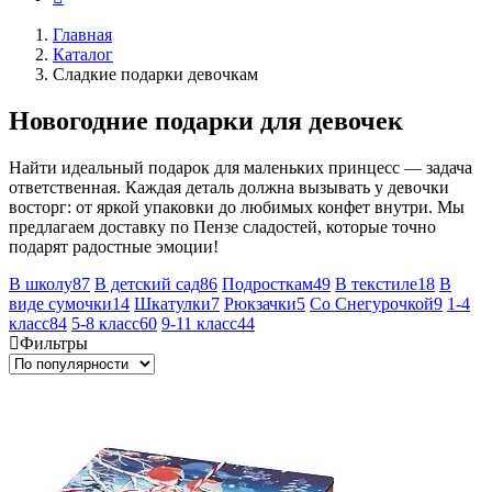
Главная
Каталог
Сладкие подарки девочкам
Новогодние подарки для девочек
Найти идеальный подарок для маленьких принцесс — задача
ответственная. Каждая деталь должна вызывать у девочки
восторг: от яркой упаковки до любимых конфет внутри. Мы
предлагаем доставку по Пензе сладостей, которые точно
подарят радостные эмоции!
В школу
87
В детский сад
86
Подросткам
49
В текстиле
18
В
виде сумочки
14
Шкатулки
7
Рюкзачки
5
Со Снегурочкой
9
1-4
класс
84
5-8 класс
60
9-11 класс
44
Фильтры