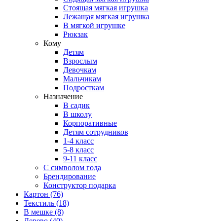
Стоящая мягкая игрушка
Лежащая мягкая игрушка
В мягкой игрушке
Рюкзак
Кому
Детям
Взрослым
Девочкам
Мальчикам
Подросткам
Назначение
В садик
В школу
Корпоративные
Детям сотрудников
1-4 класс
5-8 класс
9-11 класс
С символом года
Брендирование
Конструктор подарка
Картон
(76)
Текстиль
(18)
В мешке
(8)
Дерево
(40)