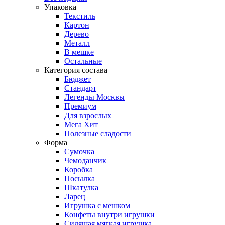
Упаковка
Текстиль
Картон
Дерево
Металл
В мешке
Остальные
Категория состава
Бюджет
Стандарт
Легенды Москвы
Премиум
Для взрослых
Мега Хит
Полезные сладости
Форма
Сумочка
Чемоданчик
Коробка
Посылка
Шкатулка
Ларец
Игрушка с мешком
Конфеты внутри игрушки
Сидящая мягкая игрушка