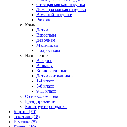
Стоящая мягкая игрушка
Лежащая мягкая игрушка
В мягкой игрушке
Рюкзак
Кому
Детям
Взрослым
Девочкам
Мальчикам
Подросткам
Назначение
В садик
В школу
Корпоративные
Детям сотрудников
1-4 класс
5-8 класс
9-11 класс
С символом года
Брендирование
Конструктор подарка
Картон
(76)
Текстиль
(18)
В мешке
(8)
Дерево
(40)