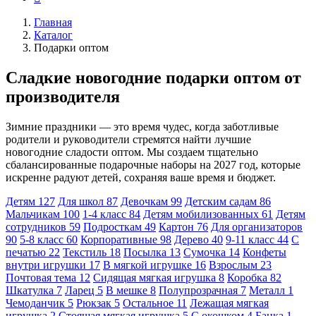
Главная
Каталог
Подарки оптом
Сладкие новогодние подарки оптом от
производителя
Зимние праздники — это время чудес, когда заботливые
родители и руководители стремятся найти лучшие
новогодние сладости оптом. Мы создаем тщательно
сбалансированные подарочные наборы на 2027 год, которые
искренне радуют детей, сохраняя ваше время и бюджет.
Детям
127
Для школ
87
Девочкам
99
Детским садам
86
Мальчикам
100
1-4 класс
84
Детям мобилизованных
61
Детям
сотрудников
59
Подросткам
49
Картон
76
Для организаторов
90
5-8 класс
60
Корпоративные
98
Дерево
40
9-11 класс
44
С
печатью
22
Текстиль
18
Посылка
13
Сумочка
14
Конфеты
внутри игрушки
17
В мягкой игрушке
16
Взрослым
23
Почтовая тема
12
Сидящая мягкая игрушка
8
Коробка
82
Шкатулка
7
Ларец
5
В мешке
8
Полупрозрачная
7
Металл
1
Чемоданчик
5
Рюкзак
5
Остальное
11
Лежащая мягкая
игрушка
2
Стоящая мягкая игрушка
5
С окошком
4
Банка
1