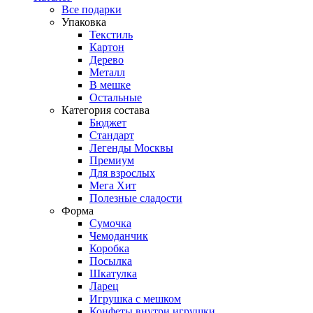
Все подарки
Упаковка
Текстиль
Картон
Дерево
Металл
В мешке
Остальные
Категория состава
Бюджет
Стандарт
Легенды Москвы
Премиум
Для взрослых
Мега Хит
Полезные сладости
Форма
Сумочка
Чемоданчик
Коробка
Посылка
Шкатулка
Ларец
Игрушка с мешком
Конфеты внутри игрушки