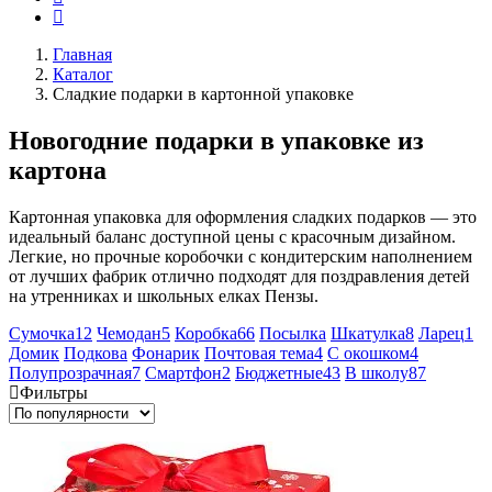
Главная
Каталог
Сладкие подарки в картонной упаковке
Новогодние подарки в упаковке из
картона
Картонная упаковка для оформления сладких подарков — это
идеальный баланс доступной цены с красочным дизайном.
Легкие, но прочные коробочки с кондитерским наполнением
от лучших фабрик отлично подходят для поздравления детей
на утренниках и школьных елках Пензы.
Сумочка
12
Чемодан
5
Коробка
66
Посылка
Шкатулка
8
Ларец
1
Домик
Подкова
Фонарик
Почтовая тема
4
С окошком
4
Полупрозрачная
7
Смартфон
2
Бюджетные
43
В школу
87
Фильтры