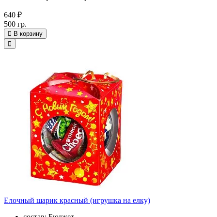
640 ₽
500 гр.
В корзину
Елочный шарик красный (игрушка на елку)
состав: Бюджет