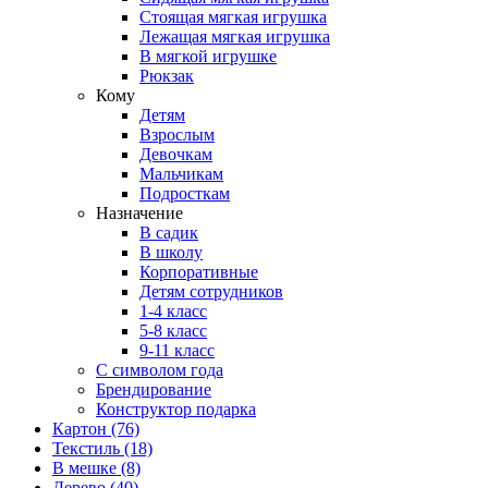
Стоящая мягкая игрушка
Лежащая мягкая игрушка
В мягкой игрушке
Рюкзак
Кому
Детям
Взрослым
Девочкам
Мальчикам
Подросткам
Назначение
В садик
В школу
Корпоративные
Детям сотрудников
1-4 класс
5-8 класс
9-11 класс
С символом года
Брендирование
Конструктор подарка
Картон
(76)
Текстиль
(18)
В мешке
(8)
Дерево
(40)