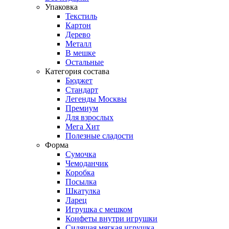
Упаковка
Текстиль
Картон
Дерево
Металл
В мешке
Остальные
Категория состава
Бюджет
Стандарт
Легенды Москвы
Премиум
Для взрослых
Мега Хит
Полезные сладости
Форма
Сумочка
Чемоданчик
Коробка
Посылка
Шкатулка
Ларец
Игрушка с мешком
Конфеты внутри игрушки
Сидящая мягкая игрушка