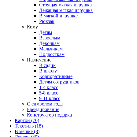
Стоящая мягкая игрушка
Лежащая мягкая игрушка
В мягкой игрушке
Рюкзак
Кому
Детям
Взрослым
Девочкам
Мальчикам
Подросткам
Назначение
В садик
В школу
Корпоративные
Детям сотрудников
1-4 класс
5-8 класс
9-11 класс
С символом года
Брендирование
Конструктор подарка
Картон
(76)
Текстиль
(18)
В мешке
(8)
Дерево
(40)