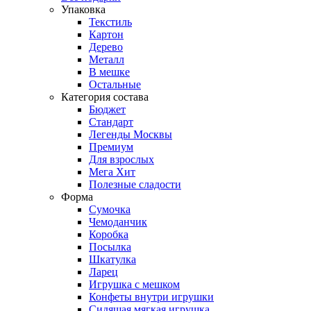
Упаковка
Текстиль
Картон
Дерево
Металл
В мешке
Остальные
Категория состава
Бюджет
Стандарт
Легенды Москвы
Премиум
Для взрослых
Мега Хит
Полезные сладости
Форма
Сумочка
Чемоданчик
Коробка
Посылка
Шкатулка
Ларец
Игрушка с мешком
Конфеты внутри игрушки
Сидящая мягкая игрушка