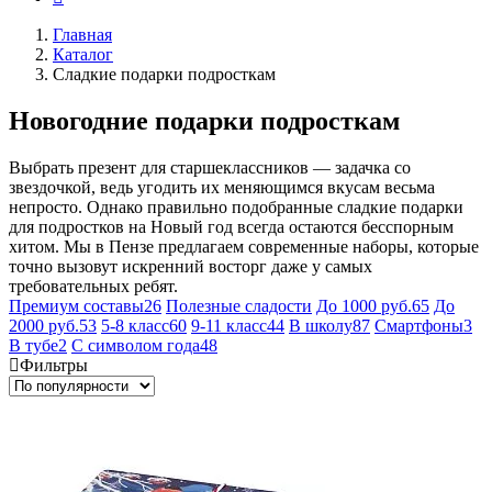
Главная
Каталог
Сладкие подарки подросткам
Новогодние подарки подросткам
Выбрать презент для старшеклассников — задачка со
звездочкой, ведь угодить их меняющимся вкусам весьма
непросто. Однако правильно подобранные сладкие подарки
для подростков на Новый год всегда остаются бесспорным
хитом. Мы в Пензе предлагаем современные наборы, которые
точно вызовут искренний восторг даже у самых
требовательных ребят.
Премиум составы
26
Полезные сладости
До 1000 руб.
65
До
2000 руб.
53
5-8 класс
60
9-11 класс
44
В школу
87
Смартфоны
3
В тубе
2
С символом года
48
Фильтры