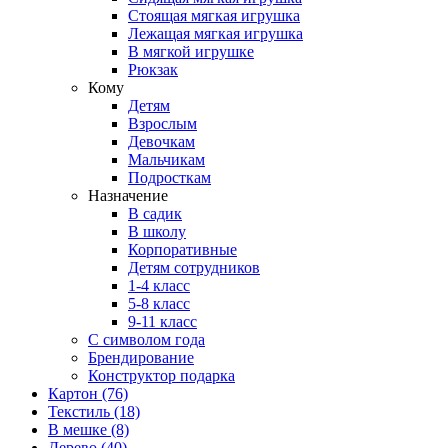
Стоящая мягкая игрушка
Лежащая мягкая игрушка
В мягкой игрушке
Рюкзак
Кому
Детям
Взрослым
Девочкам
Мальчикам
Подросткам
Назначение
В садик
В школу
Корпоративные
Детям сотрудников
1-4 класс
5-8 класс
9-11 класс
С символом года
Брендирование
Конструктор подарка
Картон
(76)
Текстиль
(18)
В мешке
(8)
Дерево
(40)