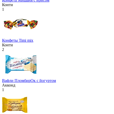
Конфета Мишаня с ирисом
Конти
1
Конфеты Timi mix
Конти
2
Вафли ПломбирОк с йогуртом
Акконд
1