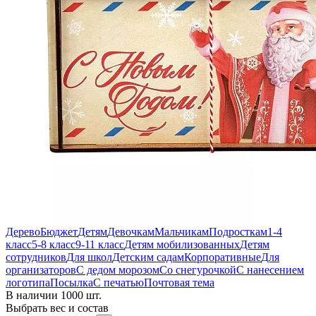
Дерево
Бюджет
Детям
Девочкам
Мальчикам
Подросткам
1-4
класс
5-8 класс
9-11 класс
Детям мобилизованных
Детям
сотрудников
Для школ
Детским садам
Корпоративные
Для
организаторов
С дедом морозом
Со снегурочкой
С нанесением
логотипа
Посылка
С печатью
Почтовая тема
В наличии 1000 шт.
Выбрать вес и состав