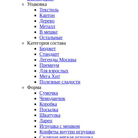
Упаковка
Текстиль
Картон
Дерево
Металл
В мешке
Остальные
Категория состава
Бюджет
Стандарт
Легенды Москвы
Премиум
Для взрослых
Мега Хит
Полезные сладости
Форма
Сумочка
Чемоданчик
Коробка
Посылка
Шкатулка
Ларец
Игрушка с мешком
Конфеты внутри игрушки
Сидящая мягкая игрушка