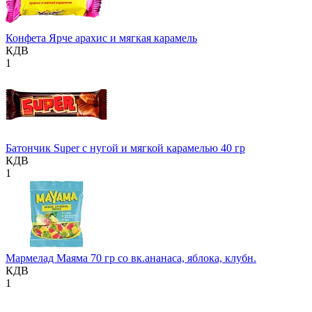
Конфета Ярче арахис и мягкая карамель
КДВ
1
Батончик Super с нугой и мягкой карамелью 40 гр
КДВ
1
Мармелад Маяма 70 гр со вк.ананаса, яблока, клубн.
КДВ
1