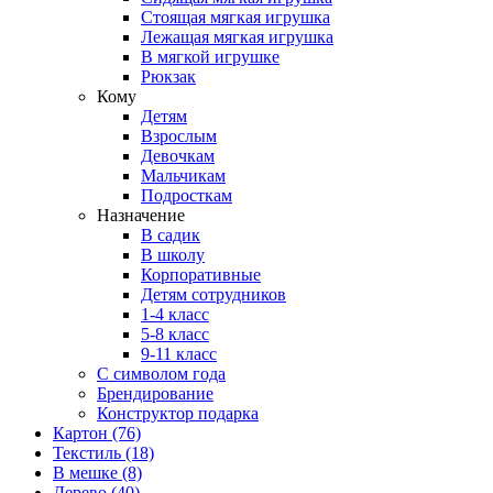
Стоящая мягкая игрушка
Лежащая мягкая игрушка
В мягкой игрушке
Рюкзак
Кому
Детям
Взрослым
Девочкам
Мальчикам
Подросткам
Назначение
В садик
В школу
Корпоративные
Детям сотрудников
1-4 класс
5-8 класс
9-11 класс
С символом года
Брендирование
Конструктор подарка
Картон
(76)
Текстиль
(18)
В мешке
(8)
Дерево
(40)