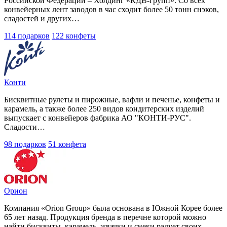
Российской Федерации – Холдинг «КДВ-групп». Со всех
конвейерных лент заводов в час сходит более 50 тонн снэков,
сладостей и других…
114 подарков
122 конфеты
Конти
Бисквитные рулеты и пирожные, вафли и печенье, конфеты и
карамель, а также более 250 видов кондитерских изделий
выпускает с конвейеров фабрика АО "КОНТИ-РУС".
Сладости…
98 подарков
51 конфета
Орион
Компания «Orion Group» была основана в Южной Корее более
65 лет назад. Продукция бренда в перечне которой можно
найти бисквиты, карамель, жвачки и снеки радует своих