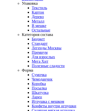
Упаковка
Текстиль
Картон
Дерево
Металл
В мешке
Остальные
Категория состава
Бюджет
Стандарт
Легенды Москвы
Премиум
Для взрослых
Мега Хит
Полезные сладости
Форма
Сумочка
Чемоданчик
Коробка
Посылка
Шкатулка
Ларец
Игрушка с мешком
Конфеты внутри игрушки
Сидящая мягкая игрушка