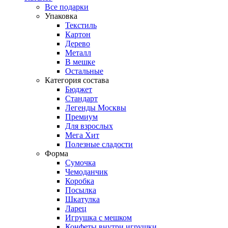
Все подарки
Упаковка
Текстиль
Картон
Дерево
Металл
В мешке
Остальные
Категория состава
Бюджет
Стандарт
Легенды Москвы
Премиум
Для взрослых
Мега Хит
Полезные сладости
Форма
Сумочка
Чемоданчик
Коробка
Посылка
Шкатулка
Ларец
Игрушка с мешком
Конфеты внутри игрушки