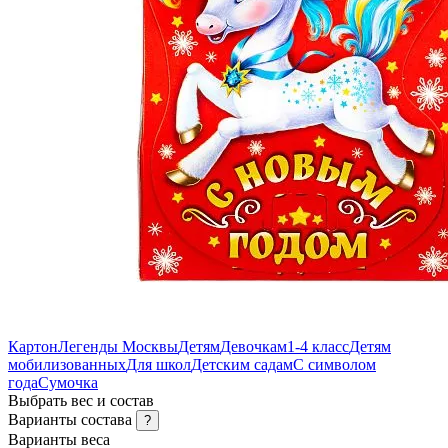
Картон
Легенды Москвы
Детям
Девочкам
1-4 класс
Детям
мобилизованных
Для школ
Детским садам
С символом
года
Сумочка
Выбрать вес и состав
Варианты состава
?
Варианты веса