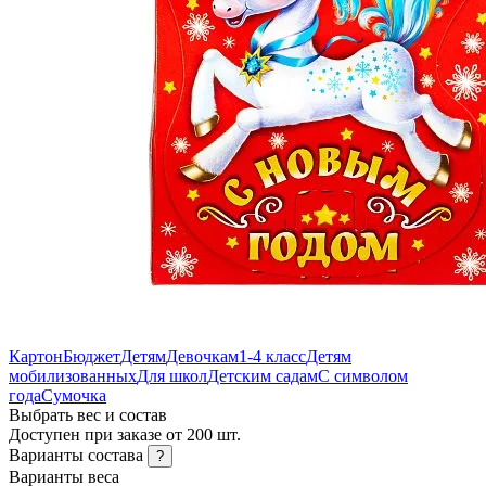
Картон
Бюджет
Детям
Девочкам
1-4 класс
Детям
мобилизованных
Для школ
Детским садам
С символом
года
Сумочка
Выбрать вес и состав
Доступен при заказе от 200 шт.
Варианты состава
?
Варианты веса