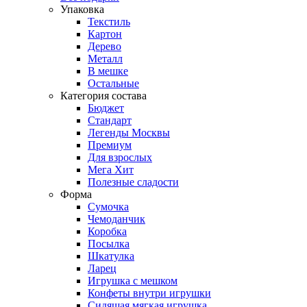
Упаковка
Текстиль
Картон
Дерево
Металл
В мешке
Остальные
Категория состава
Бюджет
Стандарт
Легенды Москвы
Премиум
Для взрослых
Мега Хит
Полезные сладости
Форма
Сумочка
Чемоданчик
Коробка
Посылка
Шкатулка
Ларец
Игрушка с мешком
Конфеты внутри игрушки
Сидящая мягкая игрушка