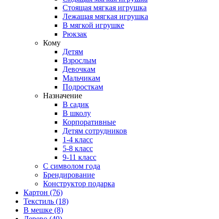
Стоящая мягкая игрушка
Лежащая мягкая игрушка
В мягкой игрушке
Рюкзак
Кому
Детям
Взрослым
Девочкам
Мальчикам
Подросткам
Назначение
В садик
В школу
Корпоративные
Детям сотрудников
1-4 класс
5-8 класс
9-11 класс
С символом года
Брендирование
Конструктор подарка
Картон
(76)
Текстиль
(18)
В мешке
(8)
Дерево
(40)