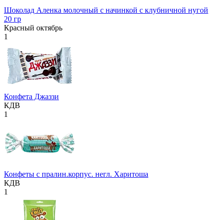
Шоколад Аленка молочный с начинкой с клубничной нугой
20 гр
Красный октябрь
1
Конфета Джаззи
КДВ
1
Конфеты с пралин.корпус. негл. Харитоша
КДВ
1