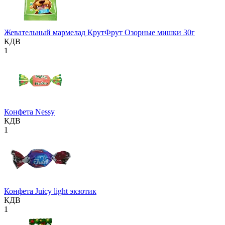
Жевательный мармелад КрутФрут Озорные мишки 30г
КДВ
1
Конфета Nessy
КДВ
1
Конфета Juicy light экзотик
КДВ
1