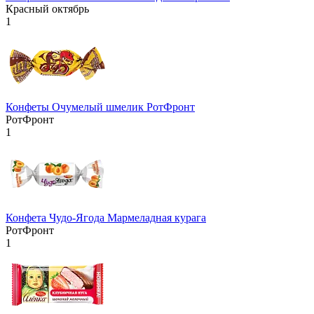
Красный октябрь
1
Конфеты Очумелый шмелик РотФронт
РотФронт
1
Конфета Чудо-Ягода Мармеладная курага
РотФронт
1